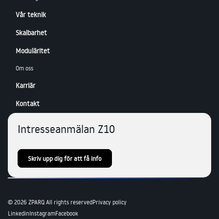
Vår teknik
Skalbarhet
Moduläritet
Om oss
Karriär
Kontakt
Intresseanmälan Z10
Skriv upp dig för att få info
© 2026 ZPARQ All rights reserved
Privacy policy
Linkedin
Instagram
Facebook