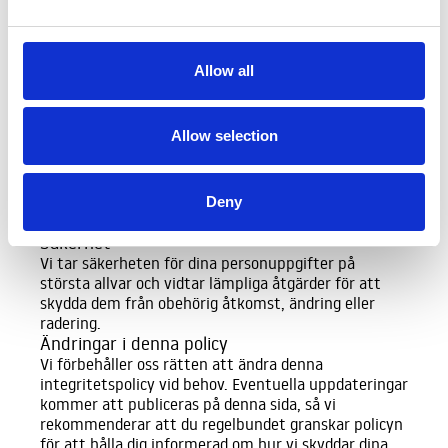
Om du vill utöva någon av dessa rättigheter eller har
frågor om hur vi hanterar dina uppgifter, kontakta
oss på
info@zparq.se
.
Allow all
Hur länge vi lagrar dina uppgifter
Vi behåller dina personuppgifter så länge det är
nödvändigt för de ändamål för vilka de samlades in,
Allow selection
eller för att uppfylla våra juridiska skyldigheter. Om
du vill att vi raderar dina personuppgifter kan du
kontakta oss, och vi kommer att tillgodose din
begäran så långt det är möjligt inom ramen för
Deny
lagstiftning.
Säkerhet
Vi tar säkerheten för dina personuppgifter på
största allvar och vidtar lämpliga åtgärder för att
skydda dem från obehörig åtkomst, ändring eller
radering.
Ändringar i denna policy
Vi förbehåller oss rätten att ändra denna
integritetspolicy vid behov. Eventuella uppdateringar
kommer att publiceras på denna sida, så vi
rekommenderar att du regelbundet granskar policyn
för att hålla dig informerad om hur vi skyddar dina