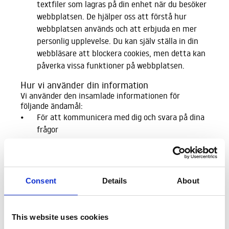
textfiler som lagras på din enhet när du besöker
webbplatsen. De hjälper oss att förstå hur
webbplatsen används och att erbjuda en mer
personlig upplevelse. Du kan själv ställa in din
webbläsare att blockera cookies, men detta kan
påverka vissa funktioner på webbplatsen.
Hur vi använder din information
Vi använder den insamlade informationen för
följande ändamål:
För att kommunicera med dig och svara på dina
frågor
För att förbättra och anpassa webbplatsens
innehåll och funktionalitet
Consent
Details
About
För att analysera trafik och användarbeteende
på webbplatsen
För att säkerställa att webbplatsen fungerar
This website uses cookies
korrekt och att den är säker