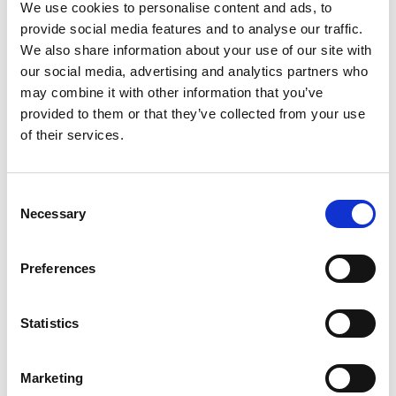
We use cookies to personalise content and ads, to
Delning av information
provide social media features and to analyse our traffic.
Vi delar inte dina personuppgifter med tredje part,
We also share information about your use of our site with
förutom när det är nödvändigt för att uppfylla våra
our social media, advertising and analytics partners who
tjänster eller om vi är skyldiga enligt lag. I vissa fall
may combine it with other information that you’ve
kan vi använda tredjepartsleverantörer, som till
provided to them or that they’ve collected from your use
exempel analyssystem, för att hjälpa oss att förstå
of their services.
och förbättra vår webbplats. Dessa leverantörer kan
samla in data enligt deras egna integritetspolicies.
Dina rättigheter
Du har rätt att:
Consent
Begära tillgång till de personuppgifter vi har om
Necessary
Selection
dig
Begära att vi rättar eller raderar dina
Preferences
personuppgifter
Statistics
Begära att vi begränsar behandlingen av dina
uppgifter
Marketing
Invända mot vår behandling av dina uppgifter